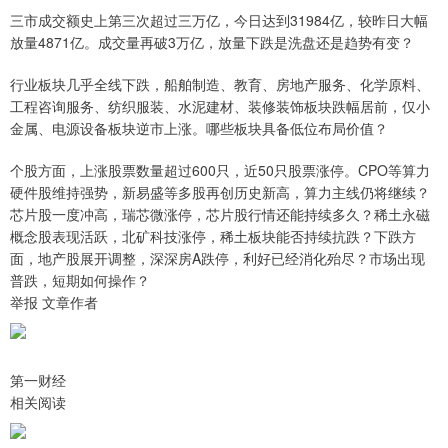
三市成交额史上第三次超过三万亿，今日达到31984亿，较昨日大幅
放量4871亿。成交量再破3万亿，放量下跌是洗盘还是趋势有变？
行业板块几乎全线下跌，船舶制造、教育、房地产服务、化学原料、
工程咨询服务、纺织服装、水泥建材、装修装饰板块跌幅居前，仅小
金属、电源设备板块逆市上涨。哪些板块具备低位布局价值？
个股方面，上涨股票数量超过600只，近50只股票涨停。CPO等算力
硬件股维持强势，新易盛等多股再创历史新高，算力主线仍将继续？
芯片股一度冲高，瑞芯微涨停，芯片股行情还能持续多久？稀土永磁
概念股表现活跃，北矿科技涨停，稀土板块能否持续抗跌？下跌方
面，地产股展开调整，深深房A跌停，利好已经消化殆尽？市场出现
普跌，短期如何操作？
举报 文章作者
第一财经
相关阅读