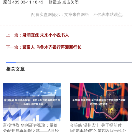
原创 489 03-11 18:49 一财最热 点击关闭
配资实盘网提示：文章来自网络，不代表本站观点。
上一篇：
君润宜保 未来小小说书人
下一篇：
聚富人 乌鲁木齐银行再迎新行长
相关文章
富投恒盈 华创证券张瑜：量价
金策略 温州宏丰 关于提前赎
分配开启再均衡之路——6月经
回“宏丰转债”的第四次提示性公