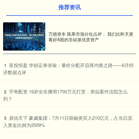
推荐资讯
万德资本 陈果市场分化点评： 我们比昨天更
看好A股的非硅基优质资产
​富投恒盈 华创证券张瑜：量价分配开启再均衡之路——6月经
1
济数据点评
​宇奇配资 19岁女生挪用1700万元打赏，类似案件法院怎么
2
判？
​鼎信天下 豪威集团：7月11日获融资买入210亿元，占当日流
3
入资金比例为2509%