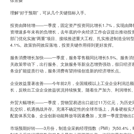
理解“好于预期”，可从几个关键指标入手。
投资由降转增——一季度，固定资产投资同比增长1.7%，实现由
资增速多年未有的负增长，去年底的中央经济工作会议提出推动投
部门优化实施“两重”项目、接续推进重大工程、扎实推进制造业转型
4.1%。政策协同效应落地，投资关键作用得到更好发挥。
服务消费增长加快——一季度，服务零售额同比增长5.5%。服务
关政策带动下，出行服务、文旅服务等新业态增势强劲，假日经济
务业扩能提质行动，服务消费有望持续创造新的经济增长点。
企业效益显著改善——今年前2月，全国规模以上工业企业利润总额
长，反映出工业企业效益状况持续恢复。随着生产加力、利润增长
外贸大幅增长——一季度，货物贸易进出口超过11万亿元，为历史
乱交织，机遇挑战并存。充满不确定性的全球市场上，具备硬核实
配套体系完备、企业创新动能释放等因素叠加，支撑一季度货物出口增
市场预期好转——3月份，制造业采购经理指数（PMI）为50.4%