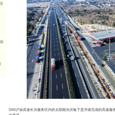
悟
兰体
有
G50沪渝高速长兴服务区内的太阳能光伏板下是升级完成的高速服务
徐昱摄