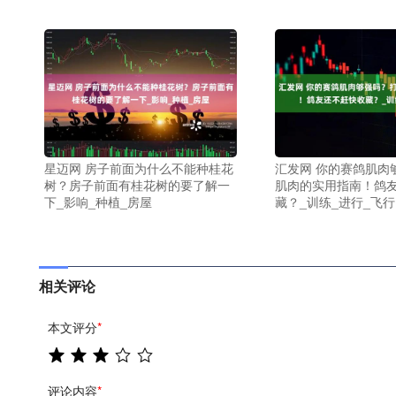
星迈网 房子前面为什么不能种桂花
汇发网 你的赛鸽肌肉
树？房子前面有桂花树的要了解一
肌肉的实用指南！鸽
下_影响_种植_房屋
藏？_训练_进行_飞行
相关评论
本文评分
*
评论内容
*