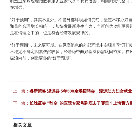
制造业采购经理指数和服务业景气水平双双改善，均回归景气空间
在增强。
“好于预期”，其实不意外。不管外部环境如何变幻，坚定不移办好
和量的合理增长相统一，加快发展新质生产力，向新向优动能更强劲
是在情理之中的，也是符合经济发展规律的。
“好于预期”，未来更可期。在风高浪急的外部环境中实现首季“开门
不稳定不确定因素依然较多，经济稳中向好基础仍需巩固夯实。在
破浪向前，创造更多的“好于预期”。
上一篇：
睿新策略 湟源县 5年300余场招聘会，湟源助力妇女就
下一篇：
长胜证券 “秒空”的医院专家号到底去了哪里？上海警方
相关文章