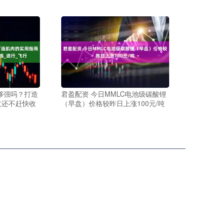
够强吗？打造
君盈配资 今日MMLC电池级碳酸锂
友还不赶快收
（早盘）价格较昨日上涨100元/吨