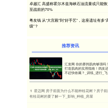
卓越汇 高盛称霍尔木兹海峡石油流量或只能恢
至战前的70%
粤友钱 从“大宫殿”到“好手艺”，这座遗址有多“
级”？
推荐资讯
汇发网 你的赛鸽肌肉够强吗
打造肌肉的实用指南！鸽友
不赶快收藏？_训练_进行_飞
​星迈网 房子前面为什么不能种桂花树？房子前
1
有桂花树的要了解一下_影响_种植_房屋