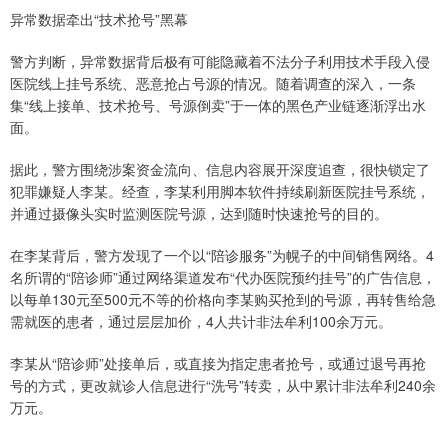
异常数据牵出“技术抢号”黑幕
警方判断，异常数据背后极有可能隐藏着不法分子利用技术手段入侵
医院线上挂号系统、恶意抢占号源的情况。随着调查的深入，一条
集“线上接单、技术抢号、号源倒卖”于一体的黑色产业链逐渐浮出水
面。
据此，警方围绕涉案资金流向、信息内容展开深度追查，很快锁定了
犯罪嫌疑人李某。经查，李某利用脚本软件持续刷新医院挂号系统，
并通过摄像头实时监测医院号源，达到随时快速抢号的目的。
在李某背后，警方发现了一个以“陪诊服务”为幌子的中间销售网络。4
名所谓的“陪诊师”通过网络渠道发布“代办医院预约挂号”的广告信息，
以每单130元至500元不等的价格向李某购买抢到的号源，再转售给急
需就医的患者，通过层层加价，4人共计非法牟利100余万元。
李某从“陪诊师”处接单后，或直接为指定患者抢号，或通过退号再抢
号的方式，更改就诊人信息进行“洗号”转卖，从中累计非法牟利240余
万元。