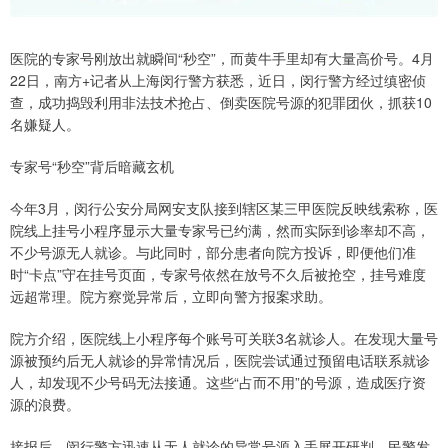
医院的专家号刚放出就瞬间“秒空”，而黄牛手里却有大量高价号。4月
22日，南方+记者从上海闵行警方获悉，近日，闵行警方经过缜密侦
查，成功捣毁利用非法技术抢占、倒卖医院号源的犯罪团伙，抓获10
名嫌疑人。
专家号“秒空”背后暗藏玄机
今年3月，闵行公安分局网安支队接到辖区某三甲医院反映线索称，医
院线上挂号小程序显示大量专家号已约满，然而实际到诊率却不高，
不少号源无人就诊。与此同时，部分患者向院方投诉，即便他们准
时“卡点”守在挂号页面，专家号依然在放号不久后被抢空，挂号难度
远超常理。院方察觉异常后，立即向警方报案求助。
院方介绍，医院线上小程序每个账号可关联3名就诊人。在发现大量号
源被预约后无人就诊的异常情况后，医院尝试通过预留电话联系就诊
人，却发现不少号码无法接通。这些“占而不用”的号源，造成医疗资
源的浪费。
接报后，闵行警方迅速从无人就诊的异常号源入手展开研判。民警发