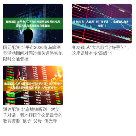
国元配资 邹平市2026青岛啤酒
粤友钱 从“大宫殿”到“好手艺”，
节活动期间对周边相关道路实施
这座遗址有多“高级”？
限时交通管控
通达配资 北京地铁听到一对父
子对话，我才顿悟什么是最贵的
教育资源_孩子_父母_佛光寺