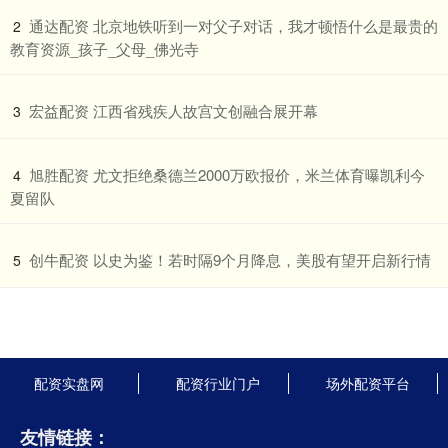
​通达配资 北京地铁听到一对父子对话，我才顿悟什么是最贵的
2
教育资源_孩子_父母_佛光寺
​宏益配资 江西省残疾人故宫文创融合展开幕
3
​旭胜配资 尤文拒绝桑德兰2000万欧报价，米兰体育曝凯利今
4
夏留队
​创牛配资 以史为鉴！若时隔9个月降息，美股有望开启新行情
5
配资实盘网
配资行业门户
场外配资平台
友情链接：