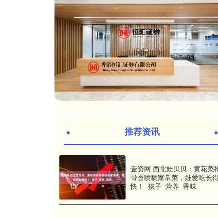
推荐资讯
壹资网 西北娃贝贝：黄花菜
骨香喷喷家常菜，娃爱吃长
快！_孩子_营养_香味