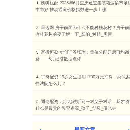
​凯狮优配 2025年6月重庆通道集装箱运输市场
1
中向好 推动通道价格指数进一步上涨
​星迈网 房子前面为什么不能种桂花树？房子前
2
有桂花树的要了解一下_影响_种植_房屋
​富投恒盈 华创证券张瑜：量价分配开启再均衡
3
路——6月经济数据点评
​宇奇配资 19岁女生挪用1700万元打赏，类似案
4
件法院怎么判？
​通达配资 北京地铁听到一对父子对话，我才顿
5
什么是最贵的教育资源_孩子_父母_佛光寺
最新文章