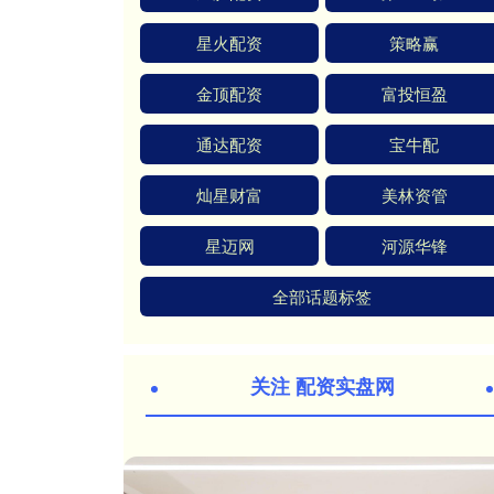
星火配资
策略赢
金顶配资
富投恒盈
通达配资
宝牛配
灿星财富
美林资管
星迈网
河源华锋
全部话题标签
关注 配资实盘网